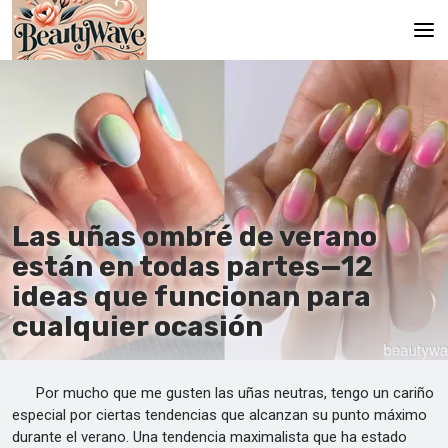
Principal
En
Es
Ru
Las uñas ombré de verano
It
están en todas partes—12
ideas que funcionan para
De
cualquier ocasión
Por mucho que me gusten las uñas neutras, tengo un cariño
especial por ciertas tendencias que alcanzan su punto máximo
durante el verano. Una tendencia maximalista que ha estado