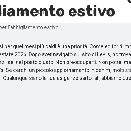
gliamento estivo
a principale
En
Es
Ru
It
De
i per quei mesi più caldi è una priorità. Come editor di mo
state 2026. Dopo aver navigato sul sito di Levi's, ho trov
zzi, sei nel posto giusto. Non preoccuparti. Non potrei mai
evi's. Se cerchi un piccolo aggiornamento in denim, molti s
. Qualunque siano le tue esigenze sartoriali, abbiamo quel