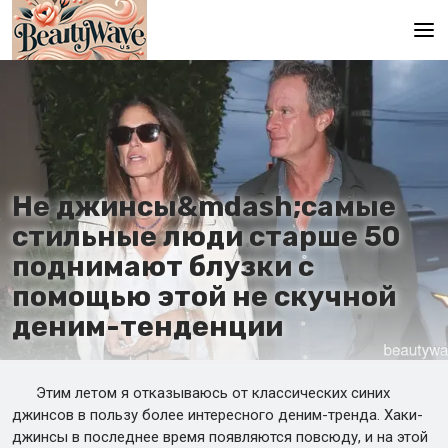
Главная
En
Es
Не джинсы&mdash;самые
Ru
стильные люди старше 50
It
поднимают блузки с
помощью этой не скучной
De
деним-тенденции
Этим летом я отказываюсь от классических синих
джинсов в пользу более интересного деним-тренда. Хаки-
джинсы в последнее время появляются повсюду, и на этой