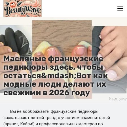
Главная
En
Es
Масляные французские
Ru
педикюры здесь, чтобы
It
остаться&mdash;Вот как
модные люди делают их
De
свежими в 2026 году
Вы не воображаете: французские педикюры
захватывают летний тренд с участием знаменитостей
(привет, Кайли!) и профессиональных мастеров по