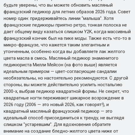
будьте уверены, что вы можете обновить масляный
французский педикюр для летних образов 2026 года. Совет
номер один: придерживайтесь линии "малыша". Хотя
французские педикюры приятно ретро, тонкая полоска не
дает общему виду казаться слишком Y2K, когда массивный
французский кончик был на пике моды. Также есть что-то в
микро-французе, что кажется таким элегантным и
утонченным, особенно когда вы добавляете лак желтого
цвета масла в смесь. Масляный педикюр знаменитого
педикюриста Милли Мейсон (на фото выше) является
идеальным примером — цвет-согласующие сандалии
необязательны, но настоятельно рекомендуются. С другой
стороны, вы можете действительно усилить ностальгию
2000-х, выбрав педикюр квадратной формы. Не секрет, что
квадратные ногти переживают шикарное возрождение в
2026 году (2006 — это новый 2026, как говорят!), и
квадратный масляный французский педикюр — это
идеальный способ присоединиться к тренду, не выглядя
слишком "устаревшим". Для вдохновения обратите
внимание на создание бледно-желтого цвета ниже от