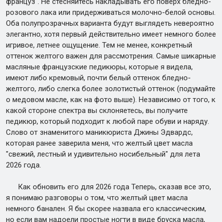
француз". Не стесняйтесь накладывать его поверх бледно-
розового лака или придерживаться молочно-белой основы.
Оба полупрозрачных варианта будут выглядеть невероятно
элегантно, хотя первый действительно имеет немного более
игривое, летнее ощущение. Тем не менее, конкретный
оттенок желтого важен для рассмотрения. Самые шикарные
масляные французские педикюры, которые я видела,
имеют либо кремовый, почти белый оттенок бледно-
желтого, либо слегка более золотистый оттенок (подумайте
о медовом масле, как на фото выше). Независимо от того, к
какой стороне спектра вы склоняетесь, вы получите
педикюр, который подходит к любой паре обуви и наряду.
Слово от знаменитого маникюриста Джины Эдвардс,
которая ранее заверила меня, что желтый цвет масла
"свежий, лестный и удивительно носибельный" для лета
2026 года.
Как обновить его для 2026 года Теперь, сказав все это,
я понимаю разговоры о том, что желтый цвет масла
немного банален. Я бы скорее назвала его классическим,
но если вам надоели простые ногти в виде бруска масла,