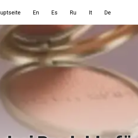
uptseite
En
Es
Ru
It
De