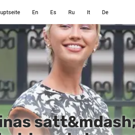
uptseite
En
Es
Ru
It
De
rinas satt&mdash