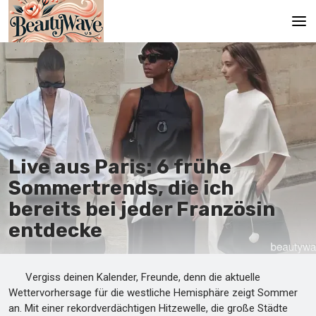
Hauptseite
En
Es
Ru
Live aus Paris: 6 frühe
It
Sommertrends, die ich
bereits bei jeder Französin
De
entdecke
Vergiss deinen Kalender, Freunde, denn die aktuelle
Wettervorhersage für die westliche Hemisphäre zeigt Sommer
an. Mit einer rekordverdächtigen Hitzewelle, die große Städte