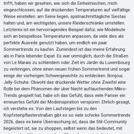
trifft, haben wir gesehen, wie sich die Einheimischen, mich
eingeschlossen, auf die drückenden Temperaturen auf vielfältige
Weise einstellen: am Seine liegen, spätnachmittägliche Siestas
halten und, am wichtigsten, unsere Kleiderschränke umstellen.
Letzteres ist ein hervorragendes Beispiel dafür, wie Modeleute
sich an beispiellose Temperaturen anpassen, da viele dies als
perfekte Ausrede genutzt haben, um endlich ein paar
Sommertrends zu kaufen. Zumindest ist das meine Erfahrung
als in Paris lebender Expat. Es war unmöglich, durch die Straßen
von Le Marais zu schlendern oder Zeit im Jardin du Luxembourg
zu verbringen, ohne einen neuen frühen Sommertrend und sogar
einige der vorherigen Schwergewichte zu entdecken. Bonjour,
Jelly-Schuhe. Obwohl das drückende Wetter ohne Zweifel eine
Rolle bei dem Phänomen der über Nacht auftauchenden Mikro-
Trends gespielt hat, habe ich das Gefühl, dass viele Pariser ein
erneuertes Gefühl der Modeinspiration verspüren. Ehrlich gesagt,
ich verstehe es. Von den Laufstegen bis zu den
Kopfsteinpflasterstraßen gibt es so viele schicke Sommertrends
2026, dass es keine Überraschung ist, dass die Stil-Community
begeistert ist, sie zu shoppen, selbst wenn das bedeutet, mit