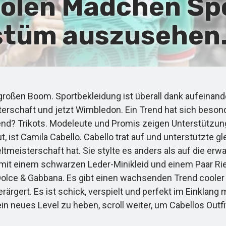
coolen Mädchen Sp
ostüm auszusehen
ßen Boom. Sportbekleidung ist überall dank aufeinander
erschaft und jetzt Wimbledon. Ein Trend hat sich beson
d? Trikots. Modeleute und Promis zeigen Unterstützung fü
, ist Camila Cabello. Cabello trat auf und unterstützte g
ltmeisterschaft hat. Sie stylte es anders als auf die erw
s mit einem schwarzen Leder-Minikleid und einem Paar Ri
olce & Gabbana. Es gibt einen wachsenden Trend cooler
ärgert. Es ist schick, verspielt und perfekt im Einklang m
ein neues Level zu heben, scroll weiter, um Cabellos Outfi