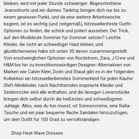
bleiben, wird mit jeder Stunde schwieriger. Abgeschnittene
Jeansshorts und ein dünnes Tanktop bringen dich nur bis zu
einem gewissen Punkt, und da eine weitere Arbeitswoche
beginnt, ist es wichtig (und zeitgemäß), hitzewellenfeste Outfit-
Optionen zu finden, die schick und poliert aussehen. Der Trick,
auf den Modeleute Sommer für Sommer setzen? Leichte
Kleider, die nicht an schweißiger Haut kleben, und
glücklicherweise habe ich unten 30 davon zusammengestellt.
Von erschwinglichen Optionen von Nordstrom, Zara, J.Crew und
H&M bis hin zu investitionswürdigen Designer-Alternativen von
Marken wie Calvin Klein, Doën und Staud gibt es in der folgenden
Kollektion ein hitzewellenbereites Sommerkleid für jeden Käufer.
Shift-Minikleider, nach Nachthemden inspirierte Kleider und
Seidenröcke sind alle enthalten, und die lässigen Leinenstücke
bringen dich selbst durch die heißesten und schweißigsten
Julitage. Alles, was du tun musst, ist Sonnencreme, eine Rafia-
Tasche und ein paar bequeme flache Sandalen hinzuzufügen,
um dein Outfit für 100 Grad zu vervollständigen.
Shop Heat Wave Dresses