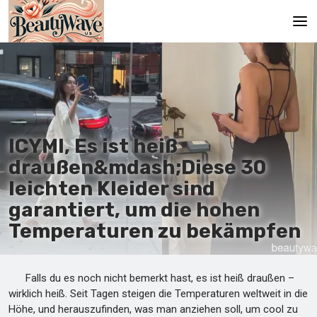
Hauptseite
En
Es
ICYMI, Es ist heiß
Ru
draußen&mdash;Diese 30
It
leichten Kleider sind
garantiert, um die hohen
De
Temperaturen zu bekämpfen
Falls du es noch nicht bemerkt hast, es ist heiß draußen –
wirklich heiß. Seit Tagen steigen die Temperaturen weltweit in die
Höhe, und herauszufinden, was man anziehen soll, um cool zu