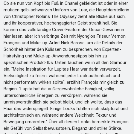
Ob sie nun von Kopf bis Fuß in Chanel gekleidet ist oder in einer
mutigen gelb-schwarzen Uniform von Luar, die Hauptdarstellerin
von Christopher Nolans The Odyssey zieht alle Blicke auf sich,
und ihr kooperativer, hochengagierter Geist strahlt hell. Sie
können das vollständige Cover-Feature der Oscar-Gewinnerin
hier lesen, aber ich verbringe Zeit mit Nyong'os Friseur Vernon
François und Make-up-Artist Nick Barose, um alle Details der
Schönheit hinter den Kulissen zu besprechen, von Experten-
Hairstyling und Make-up-Anwendungstipps bis hin zu
spezifischen Produkt-IDs. Unten tauchen wir in all den Glamour
ein. "Meine Inspiration für Lupitas Haar war darin verwurzelt,
Vielseitigkeit zu feiern, während jeder Look authentisch und
nicht performativ wirken sollte", erzählt François mir gleich zu
Beginn. "Lupita hat die außergewöhnliche Fähigkeit, völlig
unterschiedliche Energien zu verkörpern, während sie
unmissverständlich sie selbst bleibt, und ich wollte, dass das
Haar das widerspiegelt. Einige Looks fühlten sich skulptural und
architektonisch an, während andere Weichheit, Textur und
Bewegung umarmten." Über all diesen Looks bemerkte François
ein Gefühl von Selbstbewusstsein, Eleganz und stiller Stärke.