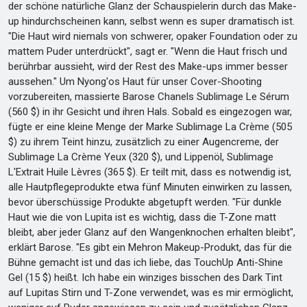
der schöne natürliche Glanz der Schauspielerin durch das Make-
up hindurchscheinen kann, selbst wenn es super dramatisch ist.
"Die Haut wird niemals von schwerer, opaker Foundation oder zu
mattem Puder unterdrückt", sagt er. "Wenn die Haut frisch und
berührbar aussieht, wird der Rest des Make-ups immer besser
aussehen." Um Nyong'os Haut für unser Cover-Shooting
vorzubereiten, massierte Barose Chanels Sublimage Le Sérum
(560 $) in ihr Gesicht und ihren Hals. Sobald es eingezogen war,
fügte er eine kleine Menge der Marke Sublimage La Crème (505
$) zu ihrem Teint hinzu, zusätzlich zu einer Augencreme, der
Sublimage La Crème Yeux (320 $), und Lippenöl, Sublimage
L'Extrait Huile Lèvres (365 $). Er teilt mit, dass es notwendig ist,
alle Hautpflegeprodukte etwa fünf Minuten einwirken zu lassen,
bevor überschüssige Produkte abgetupft werden. "Für dunkle
Haut wie die von Lupita ist es wichtig, dass die T-Zone matt
bleibt, aber jeder Glanz auf den Wangenknochen erhalten bleibt",
erklärt Barose. "Es gibt ein Mehron Makeup-Produkt, das für die
Bühne gemacht ist und das ich liebe, das TouchUp Anti-Shine
Gel (15 $) heißt. Ich habe ein winziges bisschen des Dark Tint
auf Lupitas Stirn und T-Zone verwendet, was es mir ermöglicht,