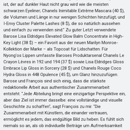
ist, der auf dunkler Haut nicht grau wird wie die meisten
schwarzen Eyeliner; Chanels Inimitable Extrême Mascara (40 $),
die Volumen und Länge in nur wenigen Schichten hinzufügt; und
I-Envy Cluster Palette Lashes (8 $), die so natürlich aussehen
und einfach zu verwenden sind." Zu guter Letzt verwendete
Barose Lisa Eldridges Elevated Glow Balm Concentrate in High-
Key Light (38 $) – ein Favorit aus der neuen Marilyn Monroe-
Kollektion der Marke – als Topcoat für Lidschatten. Für
Nyong'os Lippen umfasste Baroses Produktarsenal Chanels Le
Crayon Lèvres in 192 und 194 (37 $) sowie Lisa Eldridges Gloss
Embrace Lip Gloss in Sorcery (28 $) und Chanels Rouge Coco
Hydra Gloss in 448 Opulence (45 $), um Glanz hinzuzufügen.
Barose und François sind sich einig, dass die stärkste
redaktionelle Arbeit aus authentischer Zusammenarbeit
entsteht. "Jede Abteilung bringt eine einzigartige Perspektive ein,
aber das Ziel ist immer dasselbe: eine vollständige und visuelle
Geschichte zu schaffen", sagt François zu mir. "Die
Zusammenarbeit mit Künstlern, die einander vertrauen,
ermöglicht es jedem, das endgültige Bild zu heben. Es fühlt sich
niemals so an, als ob individuelle Beiträge um Aufmerksamkeit