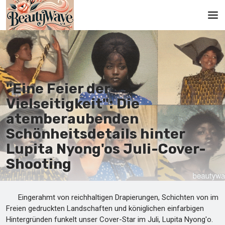
Hauptseite
En
"Eine Feier der
Es
Vielseitigkeit": Die
Ru
atemberaubenden
It
Schönheitsdetails hinter
Lupita Nyong'os Juli-Cover-
De
Shooting
Eingerahmt von reichhaltigen Drapierungen, Schichten von im
Freien gedruckten Landschaften und königlichen einfarbigen
Hintergründen funkelt unser Cover-Star im Juli, Lupita Nyong'o.