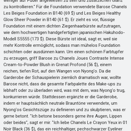
weniger auf Puder angewiesen zu sein und zusätzlichen Glanz
zu kontrollieren." Für die Foundation verwendete Barose Chanels
Les Beiges Foundation in B140 (69 $) und Les Beiges Healthy
Glow Sheer Powder in B140 (61 $). Er zieht es vor, flüssige
Foundation mit einem dichten Ziegenhaarbürste aufzutragen,
wie dem hochwertigen handgefertigten japanischen Hakuhodo-
Modell S5555 (173 $). Diese Bürste ist ideal, sagt er, weil sie
mehr Kontrolle ermöglicht, sodass man mühelos Foundation
schichten oder ausdünnen kann. Um einen schönen Farbtupfer
zu erzeugen, griff Barose zu Chanels Joues Contraste Intense
Cream-to-Powder Blush in Grenat Profond (56 $), einem
reichen, tiefen Rot, auf den Wangen von Nyong'o. Da die
Garderobe der Schauspielerin ziemlich dramatisch war, wollte
Barose nicht, dass die gesamte Farbpalette des Make-ups zu
lebhaft oder zu überladen wird, was mit dem, was Nyong'o trug,
konkurrieren würde. Stattdessen ergänzte er die Garderobe,
indem er hauptsächlich neutrale Brauntöne verwendete, um
Nyong'os Gesichtszüge zu definieren und zu skulptieren, was er
gerne betont. "Ich betone besonders gerne ihre Augen, Lippen
oder beides", sagt er mir. "Ich liebe Chanels Le Crayon Yeux in 01
Noir Black (36 $), das ein reichhaltiger, pechschwarzer Eyeliner