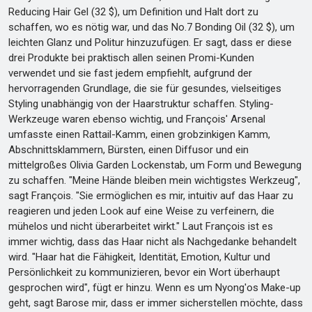
Reducing Hair Gel (32 $), um Definition und Halt dort zu
schaffen, wo es nötig war, und das No.7 Bonding Oil (32 $), um
leichten Glanz und Politur hinzuzufügen. Er sagt, dass er diese
drei Produkte bei praktisch allen seinen Promi-Kunden
verwendet und sie fast jedem empfiehlt, aufgrund der
hervorragenden Grundlage, die sie für gesundes, vielseitiges
Styling unabhängig von der Haarstruktur schaffen. Styling-
Werkzeuge waren ebenso wichtig, und François' Arsenal
umfasste einen Rattail-Kamm, einen grobzinkigen Kamm,
Abschnittsklammern, Bürsten, einen Diffusor und ein
mittelgroßes Olivia Garden Lockenstab, um Form und Bewegung
zu schaffen. "Meine Hände bleiben mein wichtigstes Werkzeug",
sagt François. "Sie ermöglichen es mir, intuitiv auf das Haar zu
reagieren und jeden Look auf eine Weise zu verfeinern, die
mühelos und nicht überarbeitet wirkt." Laut François ist es
immer wichtig, dass das Haar nicht als Nachgedanke behandelt
wird. "Haar hat die Fähigkeit, Identität, Emotion, Kultur und
Persönlichkeit zu kommunizieren, bevor ein Wort überhaupt
gesprochen wird", fügt er hinzu. Wenn es um Nyong'os Make-up
geht, sagt Barose mir, dass er immer sicherstellen möchte, dass