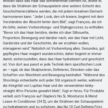
Anstatt dass das Haar das dominierende Element ist, wollte er,
dass die Strähnen der Schauspielerin eine weitere Schicht des
Geschichtenerzählens werden, die mit jedem kreativen Element
harmonieren kann. "Jeder Look, den ich kreiere, beginnt mit dem
Verständnis der Absicht hinter dem Bild", sagt François, als ich
ihn bitte, seinen Vorbereitungs- und Stylingprozess zu enthüllen.
"Bevor ich das Haar berühre, denke ich über Silhouette,
Proportion, Bewegung und darüber nach, wie das Haar mit Licht,
Garderobe und der Geschichte, die wir erzählen wollen,
interagieren wird." Natürlich ist Vorbereitung alles. Gesundes, gut
gepflegtes Haar reagiert wunderschön, daher beginnt er immer
damit, sicherzustellen, dass das Haar hydratisiert und geschützt
ist. Von dort aus passt er jede Technik dem spezifischen Look
an – egal, ob das Skulpturieren, Definieren, Strecken oder das
Schaffen von Weichheit und Bewegung beinhaltet. "Während des
Shootings entwickelte sich jeder Stil organisch weiter, während
die Integrität von Lupitas Haar und der verwendeten kinky-
straight Afro-Perücke gewahrt blieb", fügt er hinzu. Für Produkte
verließ sich François auf Olaplex's No.5L Moisturize & Mend
Leave-In Conditioner (34 $), um die Strähnen der Schauspielerin
zu hydratisieren und zu schützen, das No.10 Curl Defining Frizz