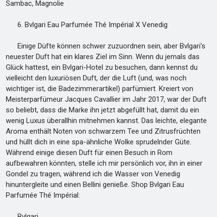
Sambac, Magnolie
6. Bvlgari Eau Parfumée Thé Impérial X Venedig
Einige Düfte können schwer zuzuordnen sein, aber Bvlgari's
neuester Duft hat ein klares Ziel im Sinn. Wenn du jemals das
Glück hattest, ein Bvlgari-Hotel zu besuchen, dann kennst du
vielleicht den luxuriösen Duft, der die Luft (und, was noch
wichtiger ist, die Badezimmerartikel) parfümiert. Kreiert von
Meisterparfümeur Jacques Cavallier im Jahr 2017, war der Duft
so beliebt, dass die Marke ihn jetzt abgefüllt hat, damit du ein
wenig Luxus überallhin mitnehmen kannst. Das leichte, elegante
Aroma enthält Noten von schwarzem Tee und Zitrusfrüchten
und hüllt dich in eine spa-ähnliche Wolke sprudelnder Güte.
Während einige diesen Duft für einen Besuch in Rom
aufbewahren könnten, stelle ich mir persönlich vor, ihn in einer
Gondel zu tragen, während ich die Wasser von Venedig
hinuntergleite und einen Bellini genieße. Shop Bvlgari Eau
Parfumée Thé Impérial:
Bvlgari