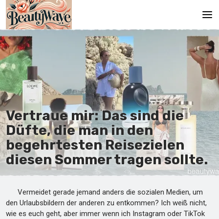
Hauptseite
En
Es
Ru
Vertraue mir: Das sind die
It
Düfte, die man in den
begehrtesten Reisezielen
De
diesen Sommer tragen sollte.
Vermeidet gerade jemand anders die sozialen Medien, um
den Urlaubsbildern der anderen zu entkommen? Ich weiß nicht,
wie es euch geht, aber immer wenn ich Instagram oder TikTok