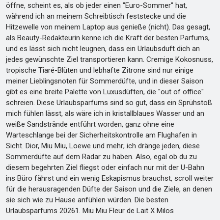
öffne, scheint es, als ob jeder einen "Euro-Sommer" hat,
während ich an meinem Schreibtisch feststecke und die
Hitzewelle von meinem Laptop aus genieße (nicht). Das gesagt,
als Beauty-Redakteurin kenne ich die Kraft der besten Parfums,
und es lässt sich nicht leugnen, dass ein Urlaubsduft dich an
jedes gewünschte Ziel transportieren kann. Cremige Kokosnuss,
tropische Tiaré-Blüten und lebhafte Zitrone sind nur einige
meiner Lieblingsnoten für Sommerdüfte, und in dieser Saison
gibt es eine breite Palette von Luxusdüften, die "out of office"
schreien. Diese Urlaubsparfums sind so gut, dass ein Sprühstoß
mich fühlen lässt, als wäre ich in kristallblaues Wasser und an
weiße Sandstrände entführt worden, ganz ohne eine
Warteschlange bei der Sicherheitskontrolle am Flughafen in
Sicht. Dior, Miu Miu, Loewe und mehr; ich dränge jeden, diese
Sommerdüfte auf dem Radar zu haben. Also, egal ob du zu
diesem begehrten Ziel fliegst oder einfach nur mit der U-Bahn
ins Büro fährst und ein wenig Eskapismus brauchst, scroll weiter
für die herausragenden Düfte der Saison und die Ziele, an denen
sie sich wie zu Hause anfühlen würden. Die besten
Urlaubsparfums 20261. Miu Miu Fleur de Lait X Milos