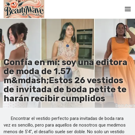
Principal
En
Es
Confía en mí: soy una editora
Ru
de moda de 1.57
It
m&mdash;Estos 26 vestidos
de invitada de boda petite te
De
harán recibir cumplidos
Encontrar el vestido perfecto para invitadas de boda rara
vez es sencillo, pero para aquellos de nosotros que medimos
menos de 5'4", el desafío suele ser doble. No solo un vestido