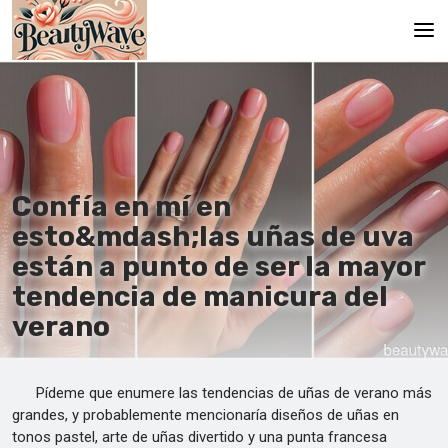
Principal
En
Es
Confía en mí en
Ru
esto&mdash;las uñas de uva
It
están a punto de ser la mayor
tendencia de manicura del
De
verano
Pídeme que enumere las tendencias de uñas de verano más
grandes, y probablemente mencionaría diseños de uñas en
tonos pastel, arte de uñas divertido y una punta francesa