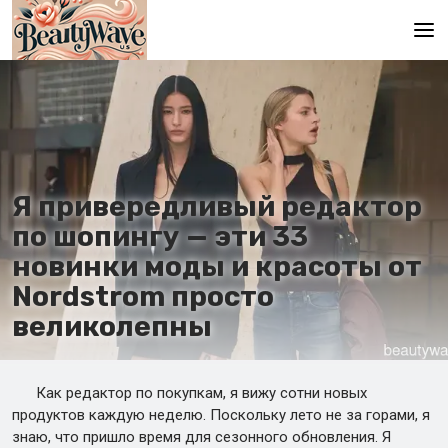
Главная
En
Es
Я привередливый редактор
Ru
по шопингу — эти 33
It
новинки моды и красоты от
Nordstrom просто
De
великолепны
Как редактор по покупкам, я вижу сотни новых
продуктов каждую неделю. Поскольку лето не за горами, я
знаю, что пришло время для сезонного обновления. Я