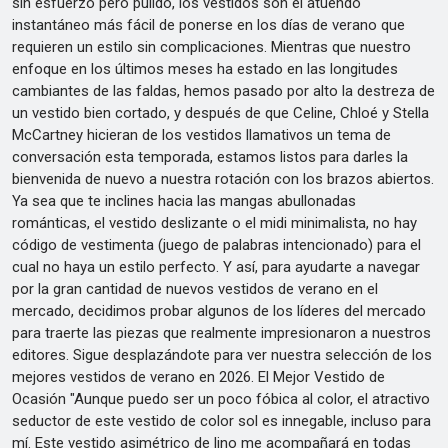
sin esfuerzo pero pulido, los vestidos son el atuendo
instantáneo más fácil de ponerse en los días de verano que
requieren un estilo sin complicaciones. Mientras que nuestro
enfoque en los últimos meses ha estado en las longitudes
cambiantes de las faldas, hemos pasado por alto la destreza de
un vestido bien cortado, y después de que Celine, Chloé y Stella
McCartney hicieran de los vestidos llamativos un tema de
conversación esta temporada, estamos listos para darles la
bienvenida de nuevo a nuestra rotación con los brazos abiertos.
Ya sea que te inclines hacia las mangas abullonadas
románticas, el vestido deslizante o el midi minimalista, no hay
código de vestimenta (juego de palabras intencionado) para el
cual no haya un estilo perfecto. Y así, para ayudarte a navegar
por la gran cantidad de nuevos vestidos de verano en el
mercado, decidimos probar algunos de los líderes del mercado
para traerte las piezas que realmente impresionaron a nuestros
editores. Sigue desplazándote para ver nuestra selección de los
mejores vestidos de verano en 2026. El Mejor Vestido de
Ocasión "Aunque puedo ser un poco fóbica al color, el atractivo
seductor de este vestido de color sol es innegable, incluso para
mí. Este vestido asimétrico de lino me acompañará en todas