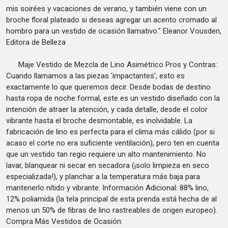
mis soirées y vacaciones de verano, y también viene con un
broche floral plateado si deseas agregar un acento cromado al
hombro para un vestido de ocasión llamativo." Eleanor Vousden,
Editora de Belleza
Maje Vestido de Mezcla de Lino Asimétrico Pros y Contras:
Cuando llamamos a las piezas 'impactantes', esto es
exactamente lo que queremos decir. Desde bodas de destino
hasta ropa de noche formal, este es un vestido diseñado con la
intención de atraer la atención, y cada detalle, desde el color
vibrante hasta el broche desmontable, es inolvidable. La
fabricación de lino es perfecta para el clima más cálido (por si
acaso el corte no era suficiente ventilación), pero ten en cuenta
que un vestido tan regio requiere un alto mantenimiento. No
lavar, blanquear ni secar en secadora (¡solo limpieza en seco
especializada!), y planchar a la temperatura más baja para
mantenerlo nítido y vibrante. Información Adicional: 88% lino,
12% poliamida (la tela principal de esta prenda está hecha de al
menos un 50% de fibras de lino rastreables de origen europeo).
Compra Más Vestidos de Ocasión: