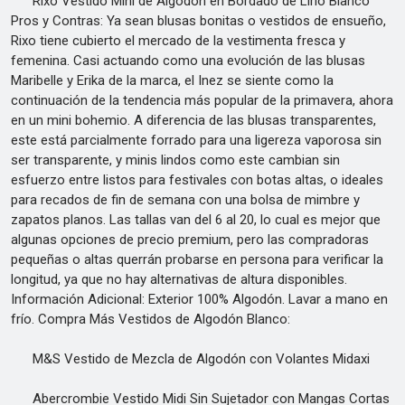
Rixo Vestido Mini de Algodón en Bordado de Lirio Blanco
Pros y Contras: Ya sean blusas bonitas o vestidos de ensueño,
Rixo tiene cubierto el mercado de la vestimenta fresca y
femenina. Casi actuando como una evolución de las blusas
Maribelle y Erika de la marca, el Inez se siente como la
continuación de la tendencia más popular de la primavera, ahora
en un mini bohemio. A diferencia de las blusas transparentes,
este está parcialmente forrado para una ligereza vaporosa sin
ser transparente, y minis lindos como este cambian sin
esfuerzo entre listos para festivales con botas altas, o ideales
para recados de fin de semana con una bolsa de mimbre y
zapatos planos. Las tallas van del 6 al 20, lo cual es mejor que
algunas opciones de precio premium, pero las compradoras
pequeñas o altas querrán probarse en persona para verificar la
longitud, ya que no hay alternativas de altura disponibles.
Información Adicional: Exterior 100% Algodón. Lavar a mano en
frío. Compra Más Vestidos de Algodón Blanco:
M&S Vestido de Mezcla de Algodón con Volantes Midaxi
Abercrombie Vestido Midi Sin Sujetador con Mangas Cortas