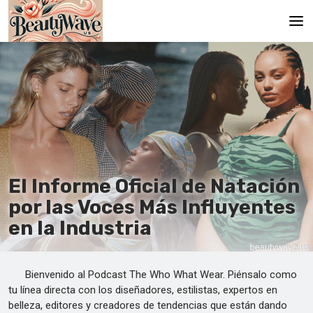
Principal
En
Es
Ru
It
El Informe Oficial de Natación
por las Voces Más Influyentes
De
en la Industria
Bienvenido al Podcast The Who What Wear. Piénsalo como
tu línea directa con los diseñadores, estilistas, expertos en
belleza, editores y creadores de tendencias que están dando