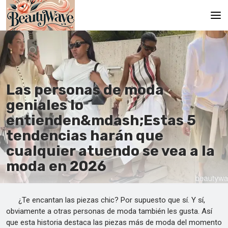
Principal
En
Las personas de moda
Es
geniales lo
Ru
entienden&mdash;Estas 5
It
tendencias harán que
cualquier atuendo se vea a la
De
moda en 2026
¿Te encantan las piezas chic? Por supuesto que sí. Y sí,
obviamente a otras personas de moda también les gusta. Así
que esta historia destaca las piezas más de moda del momento