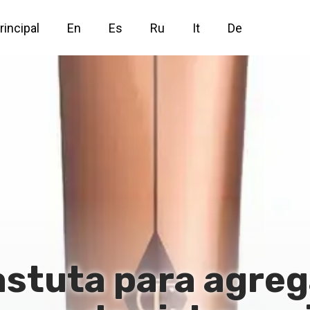
rincipal
En
Es
Ru
It
De
astuta para agreg