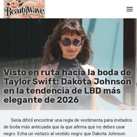
Principal
En
Es
Ru
Visto en ruta hacia la boda de
It
Taylor Swift: Dakota Johnson
en la tendencia de LBD más
De
elegante de 2026
Sería difícil encontrar una regla de vestimenta para invitados
de boda más anticuada que la que afirma que no debes usar
negro. Echa un vistazo al vestido negro que Dakota Johnson