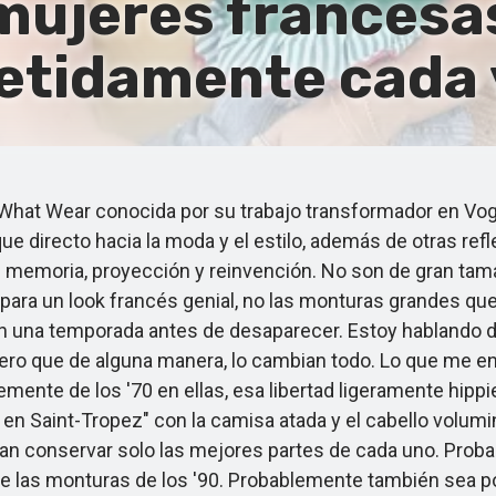
s mujeres francesa
petidamente cada 
at Wear conocida por su trabajo transformador en Vogu
 directo hacia la moda y el estilo, además de otras ref
 memoria, proyección y reinvención. No son de gran tama
 para un look francés genial, no las monturas grandes qu
n una temporada antes de desaparecer. Estoy hablando de
ero que de alguna manera, lo cambian todo. Lo que me en
ente de los '70 en ellas, esa libertad ligeramente hipp
ot en Saint-Tropez" con la camisa atada y el cabello volum
eran conservar solo las mejores partes de cada uno. Prob
 de las monturas de los '90. Probablemente también sea p