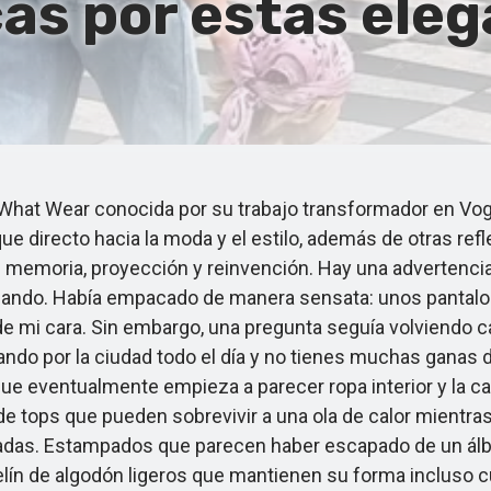
as por estas eleg
at Wear conocida por su trabajo transformador en Vogu
 directo hacia la moda y el estilo, además de otras ref
 memoria, proyección y reinvención. Hay una advertencia 
dando. Había empacado de manera sensata: unos pantalones
e mi cara. Sin embargo, una pregunta seguía volviendo c
ndo por la ciudad todo el día y no tienes muchas ganas 
que eventualmente empieza a parecer ropa interior y la 
e tops que pueden sobrevivir a una ola de calor mientras
uadas. Estampados que parecen haber escapado de un álb
elín de algodón ligeros que mantienen su forma incluso 