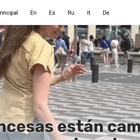
rincipal
En
Es
Ru
It
De
ncesas están cam