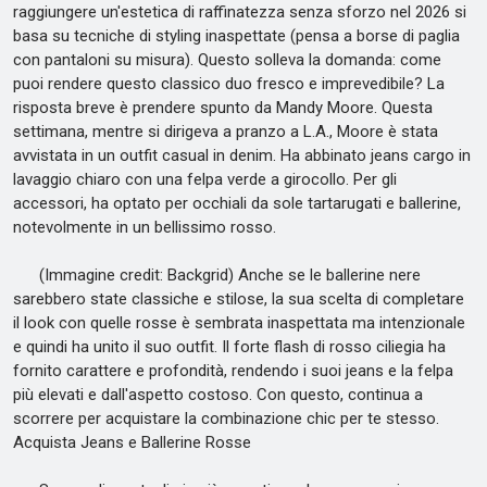
raggiungere un'estetica di raffinatezza senza sforzo nel 2026 si
basa su tecniche di styling inaspettate (pensa a borse di paglia
con pantaloni su misura). Questo solleva la domanda: come
puoi rendere questo classico duo fresco e imprevedibile? La
risposta breve è prendere spunto da Mandy Moore. Questa
settimana, mentre si dirigeva a pranzo a L.A., Moore è stata
avvistata in un outfit casual in denim. Ha abbinato jeans cargo in
lavaggio chiaro con una felpa verde a girocollo. Per gli
accessori, ha optato per occhiali da sole tartarugati e ballerine,
notevolmente in un bellissimo rosso.
(Immagine credit: Backgrid) Anche se le ballerine nere
sarebbero state classiche e stilose, la sua scelta di completare
il look con quelle rosse è sembrata inaspettata ma intenzionale
e quindi ha unito il suo outfit. Il forte flash di rosso ciliegia ha
fornito carattere e profondità, rendendo i suoi jeans e la felpa
più elevati e dall'aspetto costoso. Con questo, continua a
scorrere per acquistare la combinazione chic per te stesso.
Acquista Jeans e Ballerine Rosse