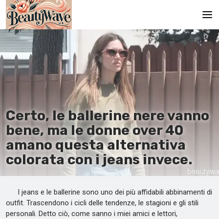
Pagina principale
En
Es
Ru
Certo, le ballerine nere vanno
It
bene, ma le donne over 40
amano questa alternativa
De
colorata con i jeans invece.
I jeans e le ballerine sono uno dei più affidabili abbinamenti di
outfit. Trascendono i cicli delle tendenze, le stagioni e gli stili
personali. Detto ciò, come sanno i miei amici e lettori,