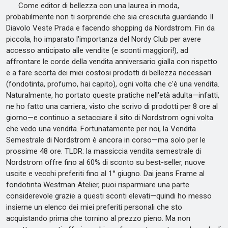
Come editor di bellezza con una laurea in moda,
probabilmente non ti sorprende che sia cresciuta guardando Il
Diavolo Veste Prada e facendo shopping da Nordstrom. Fin da
piccola, ho imparato l'importanza del Nordy Club per avere
accesso anticipato alle vendite (e sconti maggiori!), ad
affrontare le corde della vendita anniversario gialla con rispetto
e a fare scorta dei miei costosi prodotti di bellezza necessari
(fondotinta, profumo, hai capito), ogni volta che c'è una vendita.
Naturalmente, ho portato queste pratiche nell'età adulta—infatti,
ne ho fatto una carriera, visto che scrivo di prodotti per 8 ore al
giorno—e continuo a setacciare il sito di Nordstrom ogni volta
che vedo una vendita. Fortunatamente per noi, la Vendita
Semestrale di Nordstrom è ancora in corso—ma solo per le
prossime 48 ore. TLDR: la massiccia vendita semestrale di
Nordstrom offre fino al 60% di sconto su best-seller, nuove
uscite e vecchi preferiti fino al 1° giugno. Dai jeans Frame al
fondotinta Westman Atelier, puoi risparmiare una parte
considerevole grazie a questi sconti elevati—quindi ho messo
insieme un elenco dei miei preferiti personali che sto
acquistando prima che tornino al prezzo pieno. Ma non