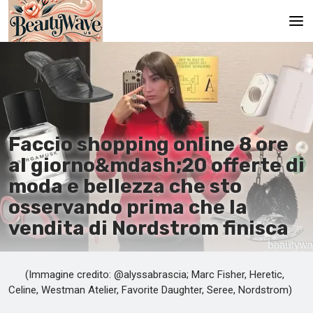
Pagina principale
En
Es
Faccio shopping online 8 ore
Ru
al giorno&mdash;20 offerte di
It
moda e bellezza che sto
osservando prima che la
De
vendita di Nordstrom finisca
(Immagine credito: @alyssabrascia; Marc Fisher, Heretic,
Celine, Westman Atelier, Favorite Daughter, Seree, Nordstrom)