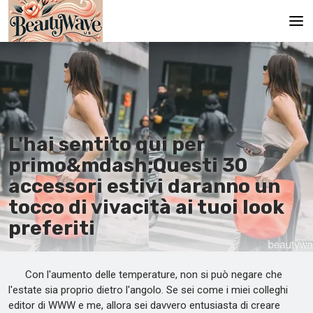
Pagina principale
En
Es
L'hai sentito qui per
Ru
primo&mdash;Questi 30
It
accessori estivi daranno un
tocco di vivacità ai tuoi look
De
preferiti
Con l'aumento delle temperature, non si può negare che
l'estate sia proprio dietro l'angolo. Se sei come i miei colleghi
editor di WWW e me, allora sei davvero entusiasta di creare