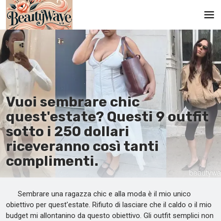
Pagina principale
En
Es
Vuoi sembrare chic
Ru
quest'estate? Questi 9 outfit
It
sotto i 250 dollari
riceveranno così tanti
De
complimenti.
Sembrare una ragazza chic e alla moda è il mio unico
obiettivo per quest'estate. Rifiuto di lasciare che il caldo o il mio
budget mi allontanino da questo obiettivo. Gli outfit semplici non