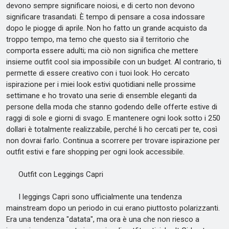
devono sempre significare noiosi, e di certo non devono
significare trasandati. È tempo di pensare a cosa indossare
dopo le piogge di aprile. Non ho fatto un grande acquisto da
troppo tempo, ma temo che questo sia il territorio che
comporta essere adulti; ma ciò non significa che mettere
insieme outfit cool sia impossibile con un budget. Al contrario, ti
permette di essere creativo con i tuoi look. Ho cercato
ispirazione per i miei look estivi quotidiani nelle prossime
settimane e ho trovato una serie di ensemble eleganti da
persone della moda che stanno godendo delle offerte estive di
raggi di sole e giorni di svago. E mantenere ogni look sotto i 250
dollari è totalmente realizzabile, perché li ho cercati per te, così
non dovrai farlo. Continua a scorrere per trovare ispirazione per
outfit estivi e fare shopping per ogni look accessibile.
Outfit con Leggings Capri
I leggings Capri sono ufficialmente una tendenza
mainstream dopo un periodo in cui erano piuttosto polarizzanti.
Era una tendenza "datata", ma ora è una che non riesco a