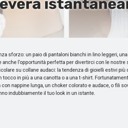
leverà istantanea
nza sforzo: un paio di pantaloni bianchi in lino leggeri, u
 anche l'opportunità perfetta per divertirci con le nostre 
colare su collane audaci: la tendenza di gioielli estivi p
tocco in più a una canotta o a una t-shirt. Fortunatamente,
a con nappine lunga, un choker colorato e audace, o fili so
nno indubbiamente il tuo look in un istante.