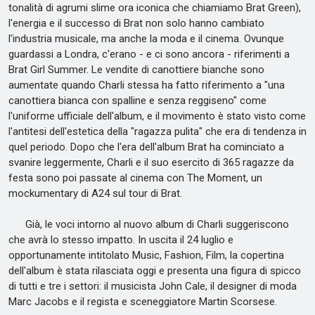
tonalità di agrumi slime ora iconica che chiamiamo Brat Green),
l'energia e il successo di Brat non solo hanno cambiato
l'industria musicale, ma anche la moda e il cinema. Ovunque
guardassi a Londra, c'erano - e ci sono ancora - riferimenti a
Brat Girl Summer. Le vendite di canottiere bianche sono
aumentate quando Charli stessa ha fatto riferimento a "una
canottiera bianca con spalline e senza reggiseno" come
l'uniforme ufficiale dell'album, e il movimento è stato visto come
l'antitesi dell'estetica della "ragazza pulita" che era di tendenza in
quel periodo. Dopo che l'era dell'album Brat ha cominciato a
svanire leggermente, Charli e il suo esercito di 365 ragazze da
festa sono poi passate al cinema con The Moment, un
mockumentary di A24 sul tour di Brat.
Già, le voci intorno al nuovo album di Charli suggeriscono
che avrà lo stesso impatto. In uscita il 24 luglio e
opportunamente intitolato Music, Fashion, Film, la copertina
dell'album è stata rilasciata oggi e presenta una figura di spicco
di tutti e tre i settori: il musicista John Cale, il designer di moda
Marc Jacobs e il regista e sceneggiatore Martin Scorsese.