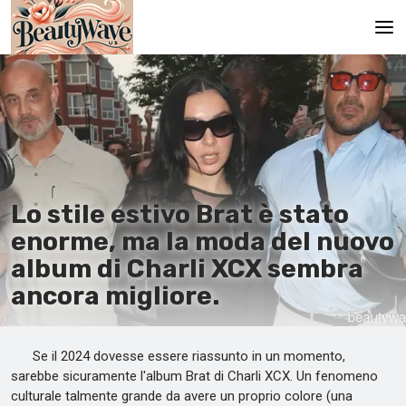
Pagina principale
En
Es
Ru
Lo stile estivo Brat è stato
It
enorme, ma la moda del nuovo
album di Charli XCX sembra
De
ancora migliore.
Se il 2024 dovesse essere riassunto in un momento,
sarebbe sicuramente l'album Brat di Charli XCX. Un fenomeno
culturale talmente grande da avere un proprio colore (una