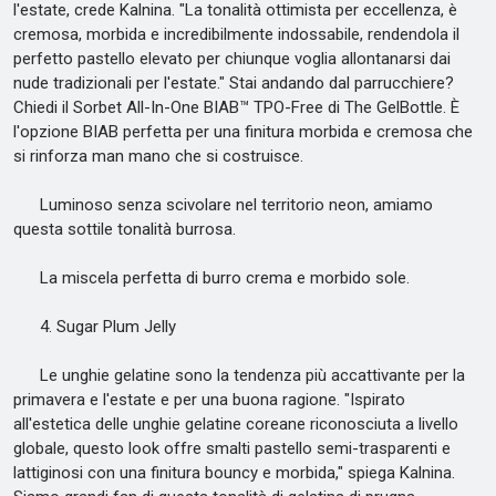
l'estate, crede Kalnina. "La tonalità ottimista per eccellenza, è
cremosa, morbida e incredibilmente indossabile, rendendola il
perfetto pastello elevato per chiunque voglia allontanarsi dai
nude tradizionali per l'estate." Stai andando dal parrucchiere?
Chiedi il Sorbet All-In-One BIAB™ TPO-Free di The GelBottle. È
l'opzione BIAB perfetta per una finitura morbida e cremosa che
si rinforza man mano che si costruisce.
Luminoso senza scivolare nel territorio neon, amiamo
questa sottile tonalità burrosa.
La miscela perfetta di burro crema e morbido sole.
4. Sugar Plum Jelly
Le unghie gelatine sono la tendenza più accattivante per la
primavera e l'estate e per una buona ragione. "Ispirato
all'estetica delle unghie gelatine coreane riconosciuta a livello
globale, questo look offre smalti pastello semi-trasparenti e
lattiginosi con una finitura bouncy e morbida," spiega Kalnina.