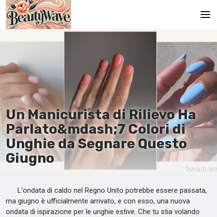
Pagina principale
En
Es
Ru
Un Manicurista di Rilievo Ha
It
Parlato&mdash;7 Colori di
Unghie da Segnare Questo
De
Giugno
L'ondata di caldo nel Regno Unito potrebbe essere passata,
ma giugno è ufficialmente arrivato, e con esso, una nuova
ondata di ispirazione per le unghie estive. Che tu stia volando