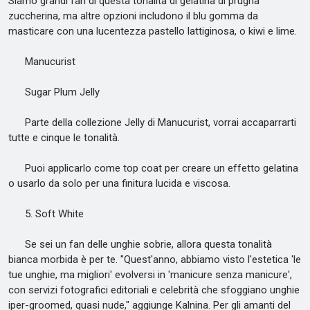
Siamo grandi fan di questa tonalità di gelatina di prugna
zuccherina, ma altre opzioni includono il blu gomma da
masticare con una lucentezza pastello lattiginosa, o kiwi e lime.
Manucurist
Sugar Plum Jelly
Parte della collezione Jelly di Manucurist, vorrai accaparrarti
tutte e cinque le tonalità.
Puoi applicarlo come top coat per creare un effetto gelatina
o usarlo da solo per una finitura lucida e viscosa.
5. Soft White
Se sei un fan delle unghie sobrie, allora questa tonalità
bianca morbida è per te. "Quest'anno, abbiamo visto l'estetica 'le
tue unghie, ma migliori' evolversi in 'manicure senza manicure',
con servizi fotografici editoriali e celebrità che sfoggiano unghie
iper-groomed, quasi nude," aggiunge Kalnina. Per gli amanti del