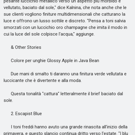
pesante luccichio metallico verso un aspetto più morbido e
vellutato, baciato dal sole," dice Kalnina, che nota anche che le
sue clienti vogliono finiture multidimensionali che catturano la
luce e offrono un lusso sottile e discreto. "Pensa a toni salvia
smorzati con un luccichio oro champagne che imita il modo in
cui la luce del sole colpisce l'acqua," aggiunge.
& Other Stories
Colore per unghie Glossy Apple in Java Bean
Due mani di smalto ti daranno una finitura verde vellutata e
luccicante che è divertente e alla moda.
Questa tonalità "cattura" letteralmente il brief baciato dal
sole.
2. Escapist Blue
I toni freddi hanno avuto una grande rinascita all'inizio della
primavera, e questo slancio continua dritto verso l'estate. "I blu