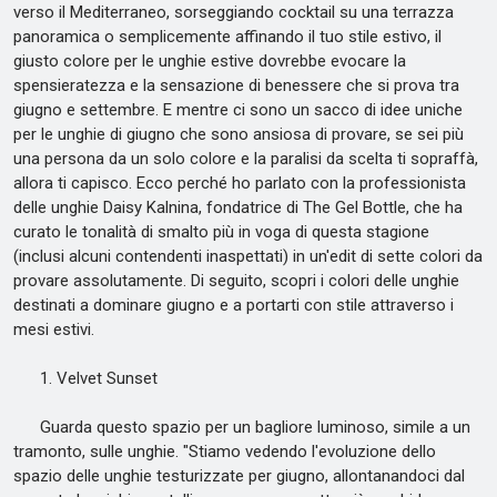
verso il Mediterraneo, sorseggiando cocktail su una terrazza
panoramica o semplicemente affinando il tuo stile estivo, il
giusto colore per le unghie estive dovrebbe evocare la
spensieratezza e la sensazione di benessere che si prova tra
giugno e settembre. E mentre ci sono un sacco di idee uniche
per le unghie di giugno che sono ansiosa di provare, se sei più
una persona da un solo colore e la paralisi da scelta ti sopraffà,
allora ti capisco. Ecco perché ho parlato con la professionista
delle unghie Daisy Kalnina, fondatrice di The Gel Bottle, che ha
curato le tonalità di smalto più in voga di questa stagione
(inclusi alcuni contendenti inaspettati) in un'edit di sette colori da
provare assolutamente. Di seguito, scopri i colori delle unghie
destinati a dominare giugno e a portarti con stile attraverso i
mesi estivi.
1. Velvet Sunset
Guarda questo spazio per un bagliore luminoso, simile a un
tramonto, sulle unghie. "Stiamo vedendo l'evoluzione dello
spazio delle unghie testurizzate per giugno, allontanandoci dal