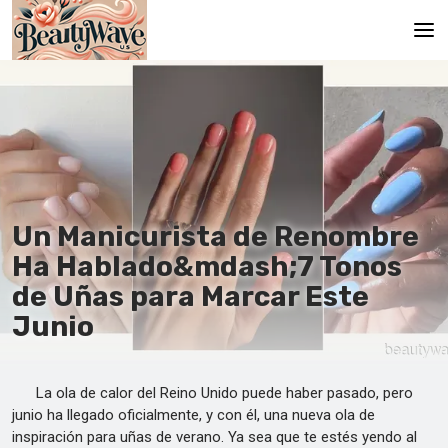
Principal
En
Es
Ru
Un Manicurista de Renombre
It
Ha Hablado&mdash;7 Tonos
de Uñas para Marcar Este
De
Junio
La ola de calor del Reino Unido puede haber pasado, pero
junio ha llegado oficialmente, y con él, una nueva ola de
inspiración para uñas de verano. Ya sea que te estés yendo al