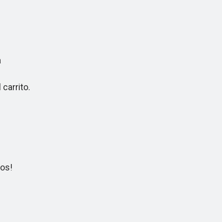
a
carrito.
os!