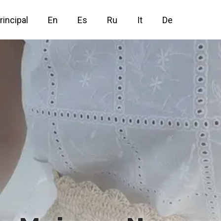
rincipal
En
Es
Ru
It
De