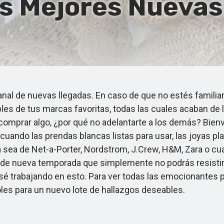
s Mejores Nuevas
al de nuevas llegadas. En caso de que no estés familia
es de tus marcas favoritas, todas las cuales acaban de ll
comprar algo, ¿por qué no adelantarte a los demás? Bienv
ando las prendas blancas listas para usar, las joyas play
 sea de Net-a-Porter, Nordstrom, J.Crew, H&M, Zara o cual
 de nueva temporada que simplemente no podrás resistir.
asé trabajando en esto. Para ver todas las emocionantes 
oles para un nuevo lote de hallazgos deseables.