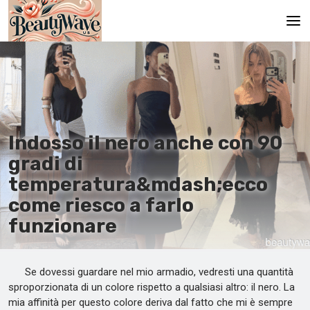
Pagina principale
En
Es
Indosso il nero anche con 90
Ru
gradi di
It
temperatura&mdash;ecco
come riesco a farlo
De
funzionare
Se dovessi guardare nel mio armadio, vedresti una quantità
sproporzionata di un colore rispetto a qualsiasi altro: il nero. La
mia affinità per questo colore deriva dal fatto che mi è sempre