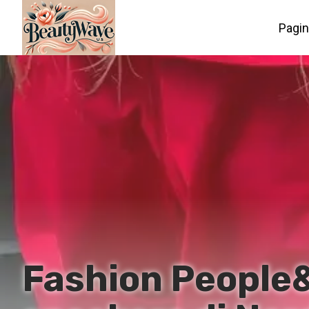
Pagin
Fashion People&