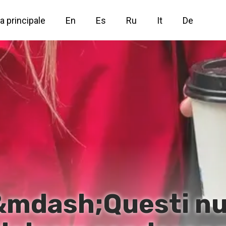
a principale
En
Es
Ru
It
De
mdash;Questi nuo