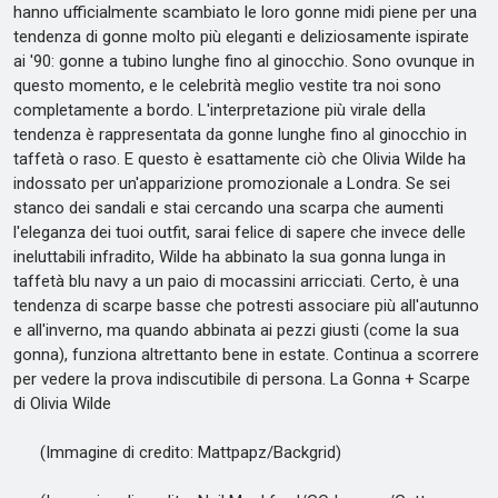
hanno ufficialmente scambiato le loro gonne midi piene per una
tendenza di gonne molto più eleganti e deliziosamente ispirate
ai '90: gonne a tubino lunghe fino al ginocchio. Sono ovunque in
questo momento, e le celebrità meglio vestite tra noi sono
completamente a bordo. L'interpretazione più virale della
tendenza è rappresentata da gonne lunghe fino al ginocchio in
taffetà o raso. E questo è esattamente ciò che Olivia Wilde ha
indossato per un'apparizione promozionale a Londra. Se sei
stanco dei sandali e stai cercando una scarpa che aumenti
l'eleganza dei tuoi outfit, sarai felice di sapere che invece delle
ineluttabili infradito, Wilde ha abbinato la sua gonna lunga in
taffetà blu navy a un paio di mocassini arricciati. Certo, è una
tendenza di scarpe basse che potresti associare più all'autunno
e all'inverno, ma quando abbinata ai pezzi giusti (come la sua
gonna), funziona altrettanto bene in estate. Continua a scorrere
per vedere la prova indiscutibile di persona. La Gonna + Scarpe
di Olivia Wilde
(Immagine di credito: Mattpapz/Backgrid)