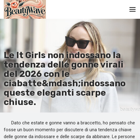
Pagina principale
En
Le It Girls non indossano la
Es
tendenza delle gonne virali
Ru
del 2026 con le
It
ciabatte&mdash;indossano
queste eleganti scarpe
De
chiuse.
Dato che estate e gonne vanno a braccetto, ho pensato che
fosse un buon momento per discutere di una tendenza chiave
delle gonne da indossare e delle scarpe da abbinare. Le persone