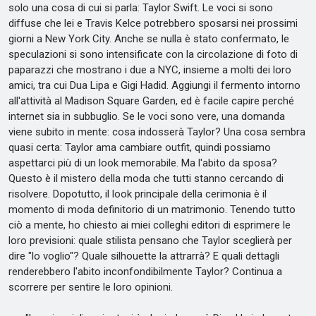
solo una cosa di cui si parla: Taylor Swift. Le voci si sono
diffuse che lei e Travis Kelce potrebbero sposarsi nei prossimi
giorni a New York City. Anche se nulla è stato confermato, le
speculazioni si sono intensificate con la circolazione di foto di
paparazzi che mostrano i due a NYC, insieme a molti dei loro
amici, tra cui Dua Lipa e Gigi Hadid. Aggiungi il fermento intorno
all'attività al Madison Square Garden, ed è facile capire perché
internet sia in subbuglio. Se le voci sono vere, una domanda
viene subito in mente: cosa indosserà Taylor? Una cosa sembra
quasi certa: Taylor ama cambiare outfit, quindi possiamo
aspettarci più di un look memorabile. Ma l'abito da sposa?
Questo è il mistero della moda che tutti stanno cercando di
risolvere. Dopotutto, il look principale della cerimonia è il
momento di moda definitorio di un matrimonio. Tenendo tutto
ciò a mente, ho chiesto ai miei colleghi editori di esprimere le
loro previsioni: quale stilista pensano che Taylor sceglierà per
dire "lo voglio"? Quale silhouette la attrarrà? E quali dettagli
renderebbero l'abito inconfondibilmente Taylor? Continua a
scorrere per sentire le loro opinioni.