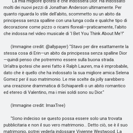
"La mia migliore ipotesi è che indosserà Dior. Ha indossato
molti dei nuovi pezzi di Jonathan Anderson ultimamente. Per
quanto riguarda lo stile dell'abito, scommetto su un abito da
principessa senza spalline con una lunga coda e qualche tipo di
decorazione come pizzo o ricami floreali—praticamente, l'abito
che indossa nel video musicale di 'I Bet You Think About Me'!"
(Immagine credit: @allypayer) "Stavo per dire esattamente la
stessa cosa di Erin—un abito da principessa senza spalline Dior
—quindi penso che potremmo essere sulla buona strada.
Un'altra ipotesi che avrei fatto è Ralph Lauren, ma è improbabile,
dato che è quello che ha indossato la sua migliore amica Selena
Gomez per il suo matrimonio. Le mie scelte da jolly sarebbero
una creazione drammatica di Schiaparelli o un abito romantico
ed etereo di Valentino, ma i miei soldi sono su Dior."
(Immagine credit: ImaxTree)
"Sono indeciso se questo possa essere solo una trovata
pubblicitaria e non il suo vero matrimonio... Detto ciò, se è il suo
matrimonio, potrei vederla indossare Vivienne Westwood. La