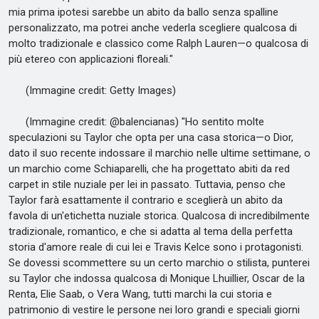
mia prima ipotesi sarebbe un abito da ballo senza spalline
personalizzato, ma potrei anche vederla scegliere qualcosa di
molto tradizionale e classico come Ralph Lauren—o qualcosa di
più etereo con applicazioni floreali."
(Immagine credit: Getty Images)
(Immagine credit: @balencianas) "Ho sentito molte
speculazioni su Taylor che opta per una casa storica—o Dior,
dato il suo recente indossare il marchio nelle ultime settimane, o
un marchio come Schiaparelli, che ha progettato abiti da red
carpet in stile nuziale per lei in passato. Tuttavia, penso che
Taylor farà esattamente il contrario e sceglierà un abito da
favola di un'etichetta nuziale storica. Qualcosa di incredibilmente
tradizionale, romantico, e che si adatta al tema della perfetta
storia d'amore reale di cui lei e Travis Kelce sono i protagonisti.
Se dovessi scommettere su un certo marchio o stilista, punterei
su Taylor che indossa qualcosa di Monique Lhuillier, Oscar de la
Renta, Elie Saab, o Vera Wang, tutti marchi la cui storia e
patrimonio di vestire le persone nei loro grandi e speciali giorni