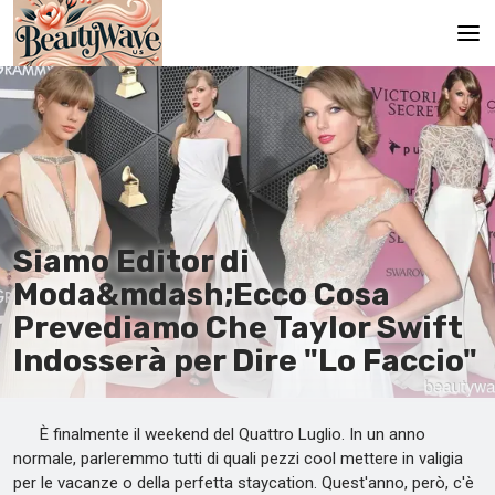
Pagina principale
En
Es
Ru
Siamo Editor di
It
Moda&mdash;Ecco Cosa
Prevediamo Che Taylor Swift
De
Indosserà per Dire "Lo Faccio"
È finalmente il weekend del Quattro Luglio. In un anno
normale, parleremmo tutti di quali pezzi cool mettere in valigia
per le vacanze o della perfetta staycation. Quest'anno, però, c'è