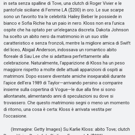
in seta senza spalline di Tove, una clutch di Roger Vivier e le
pantofole siciliane di Femme LA ($200) in oro. Le sue scarpe
sono un favorito tra le celebrità: Hailey Bieber le possiede in
bianco e Sofia Richie ha un paio in nero. Kloss non era l'unica
ospite che ha optato per un'eleganza discreta. Dakota Johnson
ha scelto un abito nero da matrimonio in un suo stile
caratteristico e senza fronzoli, mentre la migliore amica di Swift
del liceo, Abigail Anderson, indossava un romantico abito
floreale di Sau Lee che si adattava perfettamente alla
celebrazione. Naturalmente, l'apparizione di Kloss ha un peso
maggiore rispetto a molte delle attuali apparizioni di ospiti ai
matrimoni. Dopo essere diventate amiche inseparabili durante
l'apice dell'era 1989 di Taylor—arrivando persino a comparire
insieme sulla copertina di Vogue—le due alla fine si sono
allontanate, alimentando anni di speculazioni su dove si
trovassero. Che questo matrimonio segni o meno un momento
di ritorno, una cosa è certa: Kloss è arrivata vestita per
l'occasione.
(Immagine: Getty Images) Su Karlie Kloss: abito Tove; clutch