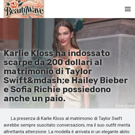
Pagina principale
En
Karlie Kloss ha indossato
Es
scarpe da 200 dollari al
Ru
matrimonio di Taylor
It
Swift&mdash;e Hailey Bieber
e Sofia Richie possiedono
De
anche un paio.
La presenza di Karlie Kloss al matrimonio di Taylor Swift
avrebbe sempre suscitato conversazioni, ma il suo outfit merita
altrettanta attenzione. La modella è arrivata in un elegante abito