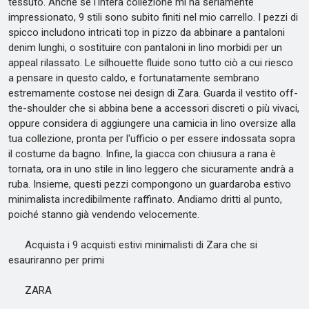
tessuto. Anche se l'intera collezione mi ha seriamente
impressionato, 9 stili sono subito finiti nel mio carrello. I pezzi di
spicco includono intricati top in pizzo da abbinare a pantaloni
denim lunghi, o sostituire con pantaloni in lino morbidi per un
appeal rilassato. Le silhouette fluide sono tutto ciò a cui riesco
a pensare in questo caldo, e fortunatamente sembrano
estremamente costose nei design di Zara. Guarda il vestito off-
the-shoulder che si abbina bene a accessori discreti o più vivaci,
oppure considera di aggiungere una camicia in lino oversize alla
tua collezione, pronta per l'ufficio o per essere indossata sopra
il costume da bagno. Infine, la giacca con chiusura a rana è
tornata, ora in uno stile in lino leggero che sicuramente andrà a
ruba. Insieme, questi pezzi compongono un guardaroba estivo
minimalista incredibilmente raffinato. Andiamo dritti al punto,
poiché stanno già vendendo velocemente.
Acquista i 9 acquisti estivi minimalisti di Zara che si
esauriranno per primi
ZARA