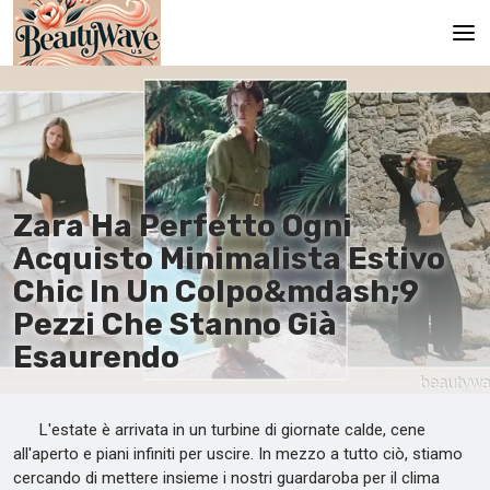
Pagina principale
En
Es
Zara Ha Perfetto Ogni
Ru
Acquisto Minimalista Estivo
It
Chic In Un Colpo&mdash;9
Pezzi Che Stanno Già
De
Esaurendo
L'estate è arrivata in un turbine di giornate calde, cene
all'aperto e piani infiniti per uscire. In mezzo a tutto ciò, stiamo
cercando di mettere insieme i nostri guardaroba per il clima