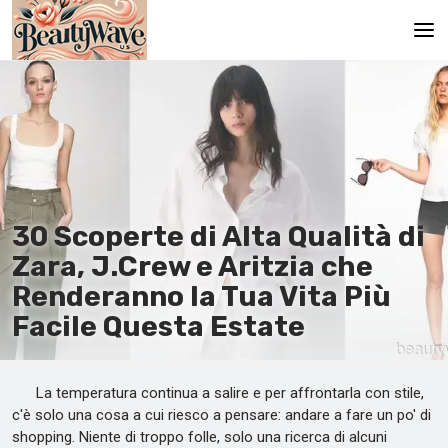
Pagina principale
En
Es
Ru
30 Scoperte di Alta Qualità di
It
Zara, J.Crew e Aritzia che
Renderanno la Tua Vita Più
De
Facile Questa Estate
La temperatura continua a salire e per affrontarla con stile,
c'è solo una cosa a cui riesco a pensare: andare a fare un po' di
shopping. Niente di troppo folle, solo una ricerca di alcuni