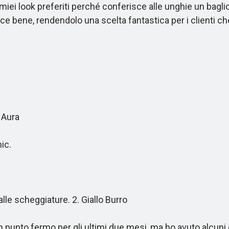
ei look preferiti perché conferisce alle unghie un baglio
sce bene, rendendolo una scelta fantastica per i clienti
 Aura
ic.
le scheggiature. 2. Giallo Burro
ti un punto fermo per gli ultimi due mesi, ma ho avuto alcuni