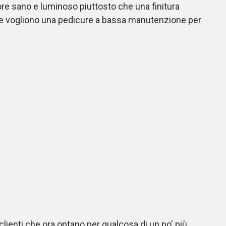
re sano e luminoso piuttosto che una finitura
 che vogliono una pedicure a bassa manutenzione per
 clienti che ora optano per qualcosa di un po' più