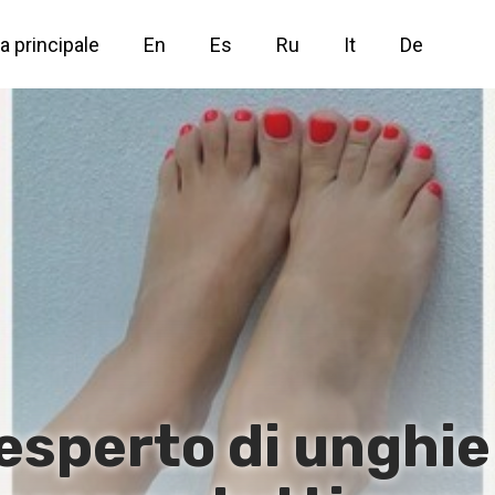
a principale
En
Es
Ru
It
De
esperto di unghie 