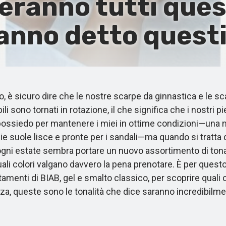
eranno tutti que
nno detto questi
vo, è sicuro dire che le nostre scarpe da ginnastica e le 
ibili sono tornati in rotazione, il che significa che i nostr
possiedo per mantenere i miei in ottime condizioni—una m
 suole lisce e pronte per i sandali—ma quando si tratta 
ni estate sembra portare un nuovo assortimento di tonalit
quali colori valgano davvero la pena prenotare. È per ques
tamenti di BIAB, gel e smalto classico, per scoprire qual
nza, queste sono le tonalità che dice saranno incredibilme