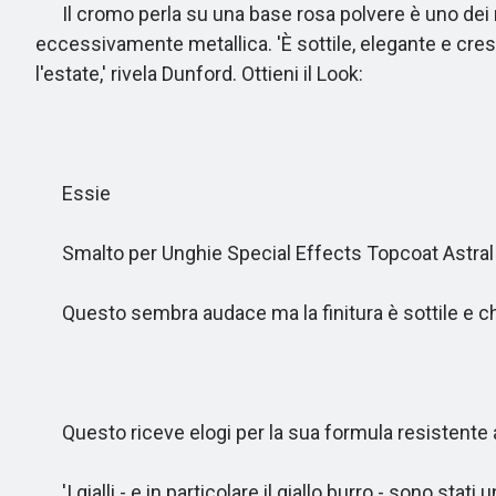
Il cromo perla su una base rosa polvere è uno dei mi
eccessivamente metallica. 'È sottile, elegante e cre
l'estate,' rivela Dunford. Ottieni il Look:
Essie
Smalto per Unghie Special Effects Topcoat Astral
Questo sembra audace ma la finitura è sottile e ch
Questo riceve elogi per la sua formula resistente al
'I gialli - e in particolare il giallo burro - sono sta