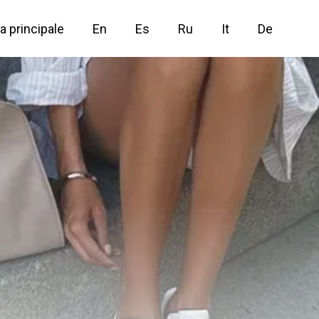
a principale
En
Es
Ru
It
De