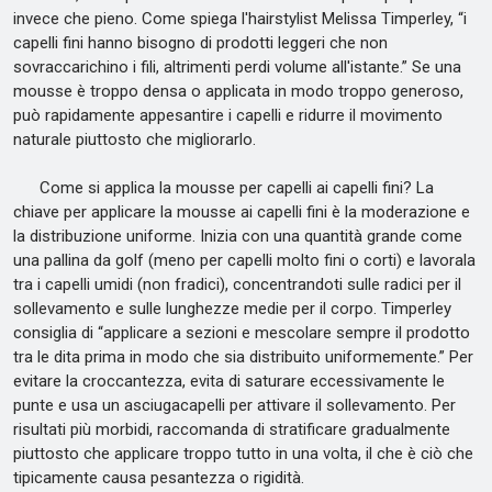
invece che pieno. Come spiega l'hairstylist Melissa Timperley, “i
capelli fini hanno bisogno di prodotti leggeri che non
sovraccarichino i fili, altrimenti perdi volume all'istante.” Se una
mousse è troppo densa o applicata in modo troppo generoso,
può rapidamente appesantire i capelli e ridurre il movimento
naturale piuttosto che migliorarlo.
Come si applica la mousse per capelli ai capelli fini? La
chiave per applicare la mousse ai capelli fini è la moderazione e
la distribuzione uniforme. Inizia con una quantità grande come
una pallina da golf (meno per capelli molto fini o corti) e lavorala
tra i capelli umidi (non fradici), concentrandoti sulle radici per il
sollevamento e sulle lunghezze medie per il corpo. Timperley
consiglia di “applicare a sezioni e mescolare sempre il prodotto
tra le dita prima in modo che sia distribuito uniformemente.” Per
evitare la croccantezza, evita di saturare eccessivamente le
punte e usa un asciugacapelli per attivare il sollevamento. Per
risultati più morbidi, raccomanda di stratificare gradualmente
piuttosto che applicare troppo tutto in una volta, il che è ciò che
tipicamente causa pesantezza o rigidità.