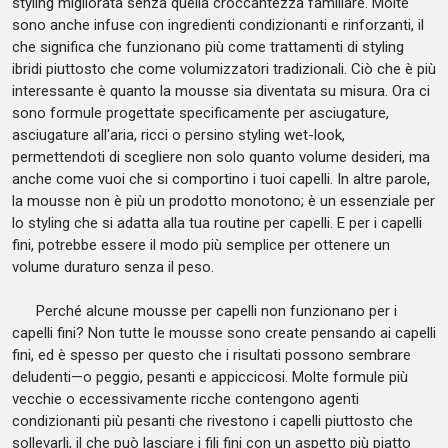
styling migliorata senza quella croccantezza familiare. Molte
sono anche infuse con ingredienti condizionanti e rinforzanti, il
che significa che funzionano più come trattamenti di styling
ibridi piuttosto che come volumizzatori tradizionali. Ciò che è più
interessante è quanto la mousse sia diventata su misura. Ora ci
sono formule progettate specificamente per asciugature,
asciugature all'aria, ricci o persino styling wet-look,
permettendoti di scegliere non solo quanto volume desideri, ma
anche come vuoi che si comportino i tuoi capelli. In altre parole,
la mousse non è più un prodotto monotono; è un essenziale per
lo styling che si adatta alla tua routine per capelli. E per i capelli
fini, potrebbe essere il modo più semplice per ottenere un
volume duraturo senza il peso.
Perché alcune mousse per capelli non funzionano per i
capelli fini? Non tutte le mousse sono create pensando ai capelli
fini, ed è spesso per questo che i risultati possono sembrare
deludenti—o peggio, pesanti e appiccicosi. Molte formule più
vecchie o eccessivamente ricche contengono agenti
condizionanti più pesanti che rivestono i capelli piuttosto che
sollevarli, il che può lasciare i fili fini con un aspetto più piatto