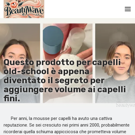
Pagina principale
En
Es
Questo prodotto per capelli
Ru
old-school è appena
It
diventato il segreto per
aggiungere volume ai capelli
De
fini.
Per anni, la mousse per capelli ha avuto una cattiva
reputazione. Se sei cresciuto nei primi anni 2000, probabilmente
ricorderai quella schiuma appiccicosa che prometteva volume