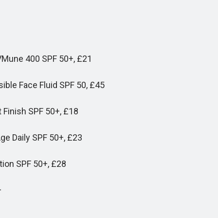
VMune 400 SPF 50+, £21
ible Face Fluid SPF 50, £45
 Finish SPF 50+, £18
Age Daily SPF 50+, £23
ion SPF 50+, £28
+