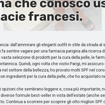
ina che conosco us
macie francesi.
ia: dall'ammirare gli eleganti outfit in stile da strada a
a sentire vagare per una farmacia parigina alla ricerca de
o vasta selezione di prodotti per la cura della pelle, le fa
ritannica. Quindi, ogni volta che visito Parigi, mi assicuro
a nel settore della bellezza, ho provato molti SPF nel co
con ingredienti per la cura della pelle, che ho acquistato n
zioni che sembrano leggere e, cosa più importante, non
n diverse formule best-seller in vista dell'estate (anche s
tto. Continua a scorrere per scoprire gli otto migliori SPF