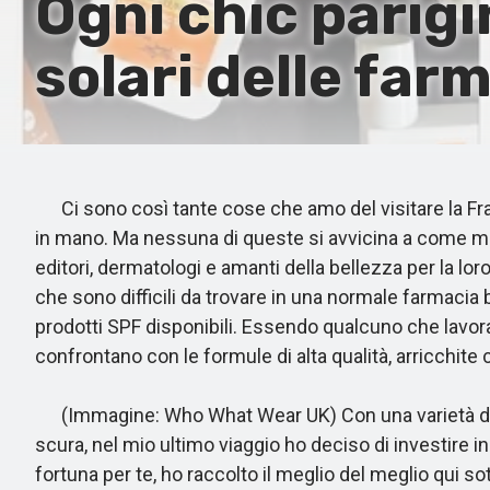
Ogni chic parig
solari delle far
Ci sono così tante cose che amo del visitare la Franc
in mano. Ma nessuna di queste si avvicina a come mi f
editori, dermatologi e amanti della bellezza per la lor
che sono difficili da trovare in una normale farmacia b
prodotti SPF disponibili. Essendo qualcuno che lavor
confrontano con le formule di alta qualità, arricchite 
(Immagine: Who What Wear UK) Con una varietà di op
scura, nel mio ultimo viaggio ho deciso di investire i
fortuna per te, ho raccolto il meglio del meglio qui so