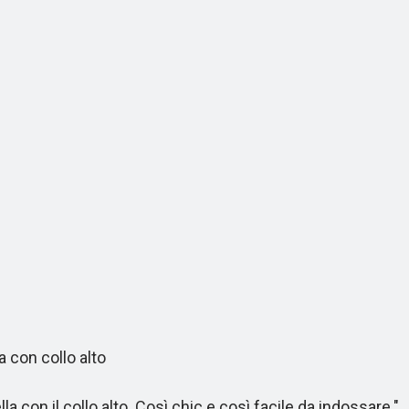
 con collo alto
con il collo alto. Così chic e così facile da indossare."