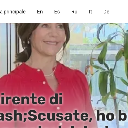
a principale
En
Es
Ru
It
De
irente di
h;Scusate, ho bu