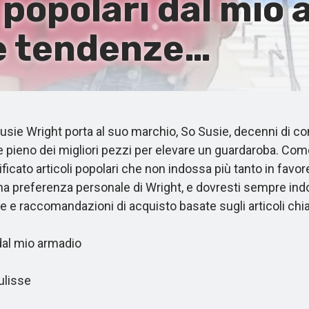
i popolari dal mio
e tendenze…
ie Wright porta al suo marchio, So Susie, decenni di con
e pieno dei migliori pezzi per elevare un guardaroba. Com
icato articoli popolari che non indossa più tanto in favo
na preferenza personale di Wright, e dovresti sempre indos
sive e raccomandazioni di acquisto basate sugli articoli c
dal mio armadio
ulisse