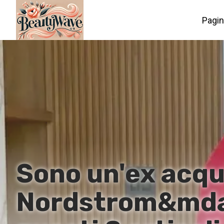
Pagin
Sono un'ex acqu
Nordstrom&mdas