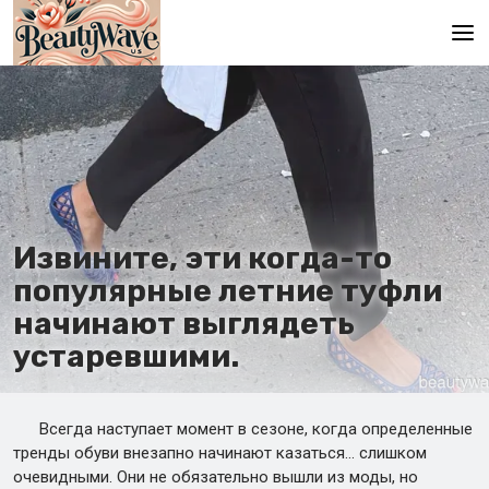
Главная
En
Es
Ru
Извините, эти когда-то
It
популярные летние туфли
начинают выглядеть
De
устаревшими.
Всегда наступает момент в сезоне, когда определенные
тренды обуви внезапно начинают казаться… слишком
очевидными. Они не обязательно вышли из моды, но