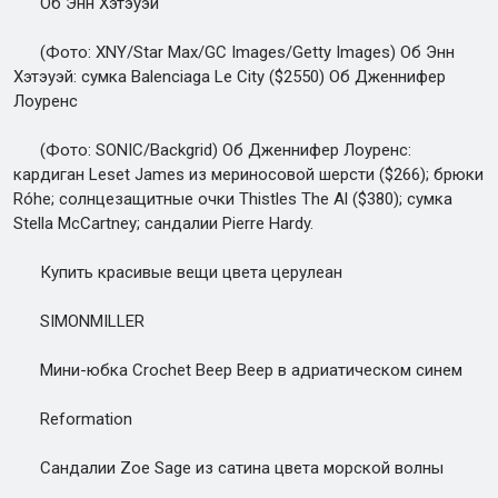
Об Энн Хэтэуэй
(Фото: XNY/Star Max/GC Images/Getty Images) Об Энн
Хэтэуэй: сумка Balenciaga Le City ($2550) Об Дженнифер
Лоуренс
(Фото: SONIC/Backgrid) Об Дженнифер Лоуренс:
кардиган Leset James из мериносовой шерсти ($266); брюки
Róhe; солнцезащитные очки Thistles The Al ($380); сумка
Stella McCartney; сандалии Pierre Hardy.
Купить красивые вещи цвета церулеан
SIMONMILLER
Мини-юбка Crochet Beep Beep в адриатическом синем
Reformation
Сандалии Zoe Sage из сатина цвета морской волны