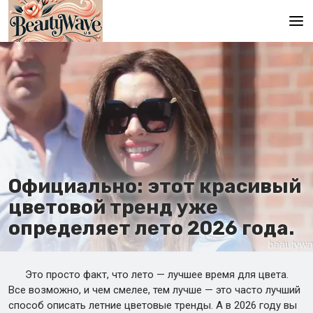
Главная
En
Es
Ru
It
Официально: этот красивый
цветовой тренд уже
De
определяет лето 2026 года.
Это просто факт, что лето — лучшее время для цвета.
Все возможно, и чем смелее, тем лучше — это часто лучший
способ описать летние цветовые тренды. А в 2026 году вы