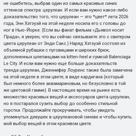
не ошибетесь, выбрав один из самых красивых синих
оттенков спектра: церулеан. И если вам нужно какое-либо
доказательство того, что церулеан — это *цвет* лета 2026
года, Энн Хэтэуэй на этой неделе носила его с головы до
ног в Нью-Йорке. (Если вы фанат фильма «Дьявол носит
Прада», я уверен, что вы сейчас связываете это с свитером
цвета церулеан от Энди Сакс.) Наряд Хэтэуэй состоял из
объемной рубашки с пуговицами и широких брюк,
дополненных шлепанцами на kitten-heel и сумкой Balenciaga
Le City. И если вам нужно еще больше доказательств
тренда церулеан, Дженнифер Лоуренс также была замечена
на этой неделе в этом цвете, в виде кардигана (который
был немного более аквамариновым, но безусловно в той
же цветовой гамме). В настоящее время на рынке есть
множество красивых вещей и аксессуаров цвета церулеан,
но я постарался сузить выбор до особенно стильной
горстки. Продолжайте прокручивать, чтобы увидеть
упомянутых девушек в церулеановой синеве и чтобы купить
мой выбор вещей в этом красивом цвете.