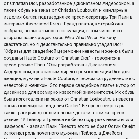
от Christian Dior, разработанное Джонатаном Андерсоном, а
также обувь на заказ от Christian Louboutin и ювелирные
изделия Cartier, подтвердил ее пресс-секретарь Три Паин в
интервью Associated Press. Бренд платья, который она
выбрала, вызывал много спекуляций, в том числе и со
стороны наших редакторов Who What Wear. Не хочу
хвастаться, но я действительно правильно угадал Dior!
"Образы для свадебной церемонии невесты и жениха были
созданы Haute Couture от Christian Dior," - говорится в
пресс-релизе Паин. "Они разработаны Джонатаном
Андерсоном, креативным директором коллекций Dior для
женщин, мужчин и Haute Couture, в тесном сотрудничестве с
невестой и женихом. Это первое свадебное платье кутюр от
дизайнера для всемирно известной знаменитости. Их обувь
была изготовлена на заказ от Christian Louboutin, а невеста
носила ювелирные изделия Cartier." Ее пресс-секретарь
также раскрыл дополнительные детали в том же пресс-
релизе. "У Тейлор и Трэвиса не было подружек невесты или
шаферов," - заявил Паин. "Вместо этого ее брат Остин Свифт
исполнял роль почетного мужчины Тейлор, а Джейсон