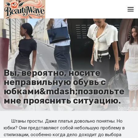
Главная
En
Es
Ru
Вы, вероятно, носите
неправильную обувь с
юбками&mdash;позвольте
мне прояснить ситуацию.
Штаны просты. Даже платья довольно понятны. Но
юбки? Они представляют собой небольшую проблему в
стилизации, особенно когда дело доходит до выбора