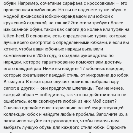
обуви. Например, сочетание сарафана с кроссовками — это
проверенная комбинация. Но вы не наденете ту же обувь с
модной джинсовой юбкой-карандашом или юбкой с
кружевной отделкой, не так ли? Эти стили требуют более
изысканной обуви, такой как сапоги до колена или туфли на
kitten-heel. В основном, есть определенные туфли, которые
лучше всего смотрятся с определенными юбками, и если вы
хотите, чтобы ваши юбочные наряды вызывали
комплименты в 2026 году, я создала руководство по
нарядам, которое гарантированно поможет вам достичь
этого каждый раз. Ниже вы найдете 17 юбочных нарядов,
которые охватывают каждый стиль, от микромини до юбок
А-силуэта. В некоторых случаях носитель выбрала пару
сапог; в других — они предпочли шлепанцы. Тем не менее,
каждый образ — победитель, так что вы действительно не
ошибетесь, если скопируете любой из них. Мой совет?
Сначала сделайте инвентаризацию вашей существующей
коллекции юбок и найдите любые пробелы. Заполните их, а
затем используйте это руководство, чтобы помочь вам
выбрать лучшую обувь для каждого стиля юбки. Спросите