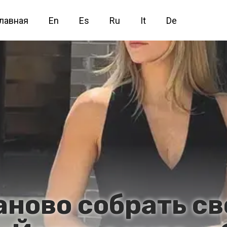
лавная
En
Es
Ru
It
De
заново собрать с