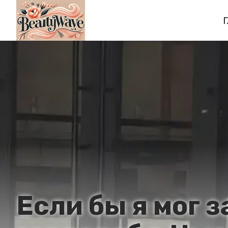
Г
Если бы я мог 