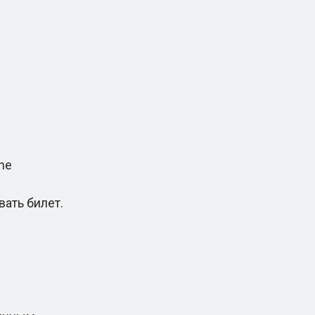
ne
ать билет.