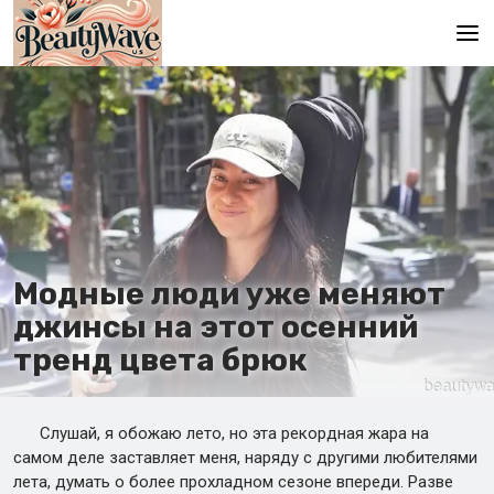
Главная
En
Es
Ru
It
Модные люди уже меняют
джинсы на этот осенний
De
тренд цвета брюк
Слушай, я обожаю лето, но эта рекордная жара на
самом деле заставляет меня, наряду с другими любителями
лета, думать о более прохладном сезоне впереди. Разве