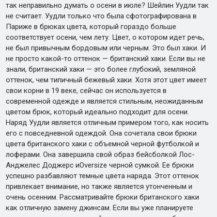
так неправильно думать о осени в июле? Шейлин Уудли так
не считает. Уудли только что была сфотографирована в
Париже в брюках цвета, который гораздо больше
соответствует осени, чем лету. Цвет, о котором идет речь,
не был привычным бордовым или черным. Это был хаки. И
не просто какой-то оттенок — британский хаки. Если вы не
знали, британский хаки — это более глубокий, земляной
оттенок, чем типичный бежевый хаки. Хотя этот цвет имеет
свои корни в 19 веке, сейчас он используется в
современной одежде и является стильным, неожиданным
цветом брюк, который идеально подходит для осени.
Наряд Уудли является отличным примером того, как носить
его с повседневной одеждой. Она сочетала свои брюки
цвета британского хаки с объемной черной футболкой и
лоферами. Она завершила свой образ бейсболкой Лос-
Анджелес Доджерс иOversize черной сумкой. Ее брюки
успешно разбавляют темные цвета наряда. Этот оттенок
привлекает внимание, но также является утонченным и
очень осенним. Рассматривайте брюки британского хаки
как отличную замену джинсам. Если вы уже планируете