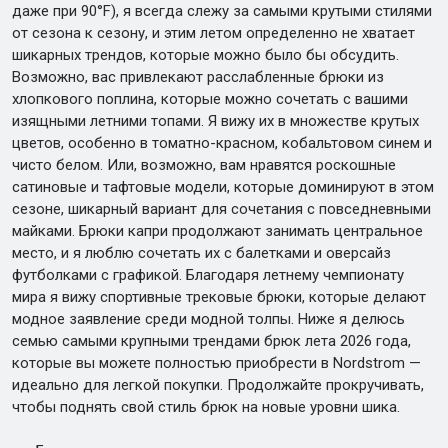
даже при 90°F), я всегда слежу за самыми крутыми стилями
от сезона к сезону, и этим летом определенно не хватает
шикарных трендов, которые можно было бы обсудить.
Возможно, вас привлекают расслабленные брюки из
хлопкового поплина, которые можно сочетать с вашими
изящными летними топами. Я вижу их в множестве крутых
цветов, особенно в томатно-красном, кобальтовом синем и
чисто белом. Или, возможно, вам нравятся роскошные
сатиновые и тафтовые модели, которые доминируют в этом
сезоне, шикарный вариант для сочетания с повседневными
майками. Брюки капри продолжают занимать центральное
место, и я люблю сочетать их с балетками и оверсайз
футболками с графикой. Благодаря летнему чемпионату
мира я вижу спортивные трековые брюки, которые делают
модное заявление среди модной толпы. Ниже я делюсь
семью самыми крупными трендами брюк лета 2026 года,
которые вы можете полностью приобрести в Nordstrom —
идеально для легкой покупки. Продолжайте прокручивать,
чтобы поднять свой стиль брюк на новые уровни шика.