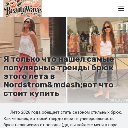
Главная
En
Es
Я только что нашел самые
Ru
популярные тренды брюк
It
этого лета в
Nordstrom&mdash;вот что
De
стоит купить
Лето 2026 года обещает стать сезоном стильных брюк.
Как человек, который твердо верит в универсальность
брюк независимо от погоды (да, вы найдете меня в паре