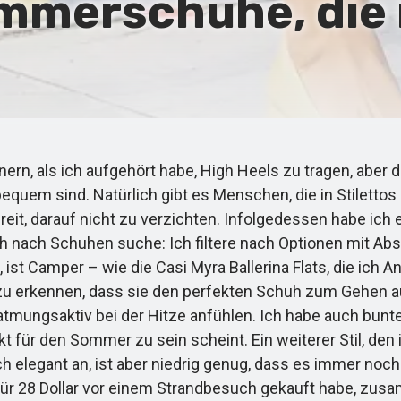
mmerschuhe, die 
, als ich aufgehört habe, High Heels zu tragen, aber d
uem sind. Natürlich gibt es Menschen, die in Stilettos d
t, darauf nicht zu verzichten. Infolgedessen habe ich 
h nach Schuhen suche: Ich filtere nach Optionen mit Abs
, ist Camper – wie die Casi Myra Ballerina Flats, die ich
en zu erkennen, dass sie den perfekten Schuh zum Gehen
tmungsaktiv bei der Hitze anfühlen. Ich habe auch bunte
t für den Sommer zu sein scheint. Ein weiterer Stil, den
ch elegant an, ist aber niedrig genug, dass es immer noch 
 für 28 Dollar vor einem Strandbesuch gekauft habe, zus